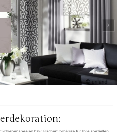
›
d
terdekoration:
r Schiebepaneelen bzw. Flächenvorhänge für Ihre speziellen