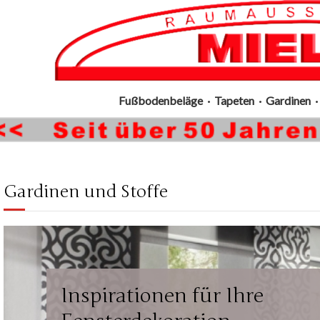
Fußbodenbeläge · Tapeten · Gardinen · 
Gardinen und Stoffe
Inspirationen für Ihre
Transparent, blickdicht,
Wir führen für Sie:
Unser Service